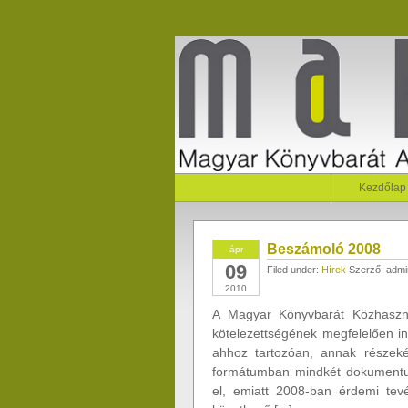
Kezdőlap
Beszámoló 2008
ápr
09
Filed under:
Hírek
Szerző: admi
2010
A Magyar Könyvbarát Közhasznú 
kötelezettségének megfelelően in
ahhoz tartozóan, annak részekén
formátumban mindkét dokumentu
el, emiatt 2008-ban érdemi tev