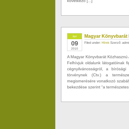
következő [...]
Magyar Könyvbarát 
ápr
09
Filed under:
Hírek
Szerző: admi
2010
A Magyar Könyvbarát Közhasznú Al
Felhívjuk oldalunk látogatóinak 
cégnyilvánosságról, a bírósági
törvénynek (Ctv.) a természe
megismerésére vonatkozó szabályo
bekezdése szerint “a természetes 