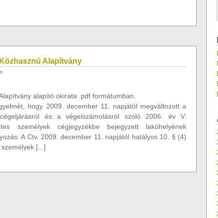
Közhasznú Alapítvány
n
apítvány alapító okirata .pdf formátumban.
figyelmét, hogy 2009. december 11. napjától megváltozott a
 cégeljárásról és a végelszámolásról szóló 2006. év V.
tes személyek cégjegyzékbe bejegyzett lakóhelyének
zás. A Ctv. 2009. december 11. napjától hatályos 10. § (4)
személyek [...]