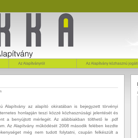
Az Alapítványról
Az Alapítvány közhasznú jogá
n
Alapítvány az alapító okiratában is bejegyzett törvényi
ternetes honlapján teszi közzé közhasznúsági jelentését és
t a benyújtott mérlegét. Az alábbiakban tölthető le .pdf
m. Az Alapítvány működését 2008 második felében kezdte
ékenységet még nem tudott folytatni, csupán felkészült a