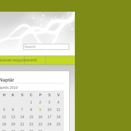
llásának megszűnéséről
Naptár
április 2010
H
K
S
C
P
S
V
1
2
3
4
5
6
7
8
9
10
11
12
13
14
15
16
17
18
19
20
21
22
23
24
25